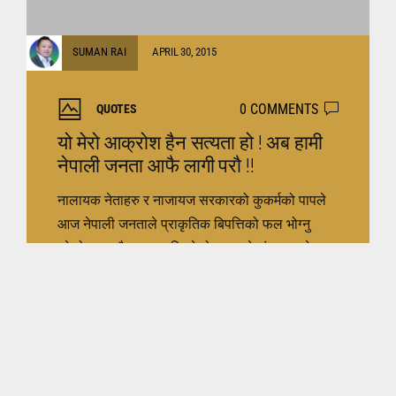
SUMAN RAI
APRIL 30, 2015
0 COMMENTS
QUOTES
यो मेरो आक्रोश हैन सत्यता हो ! अब हामी
नेपाली जनता आफै लागी परौ !!
नालायक नेताहरु र नाजायज सरकारको कुकर्मको पापले
आज नेपाली जनताले प्राकृतिक बिपत्तिको फल भोग्नु
परेको छ, आशै आशमा बसिरहेको जनताले संसार छाडेर
गैसके अब उनीहरुले कहिलै माफ दिने छैनन्, अझै पनि
कम्तिमा उनीहरुको आत्मा शान्ति हुने काम त गर्न सक्छौ नि
ठुला भनौदाहरु? यो मेरो आक्रोश हैन सत्यता हो ! अब हामी
नेपाली जनता आफै […]
READ MORE